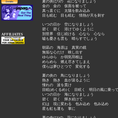
夏の炎(ひ)の 花になりましょう
金の 金の 仮面を被って
真っ直ぐに 太陽を飲み込み
目も眩む 目も眩む 情熱が天を刺す
いつの日か 空になりましょう
碧く 碧く 溶けてゆくように
別世界 信じ続ける 心なら 心なら
AFFILIATES
嘘も憂さも雲も 晴らすでしょう
朝凪の 海原は 真実の鏡
無垢な心だけ 映し出す
ゆらゆら か弱気羽根は
めらめら 燃え尽きてしまえ
僕らは夢ひとつで 変化する
夏の炎の 鳥になりましょう
熱き 熱き 血が滾るように
憧れの 波を貫け
目眩(めくるめ)く 目眩く 明日の風に乗っ
いつの日か 海になりましょう
碧く 碧く 輝き続けて
幻は 現に変わる 包み込め 包み込め
星も虹も運も 掌に
夏の炎(ひ)の 花になりましょう