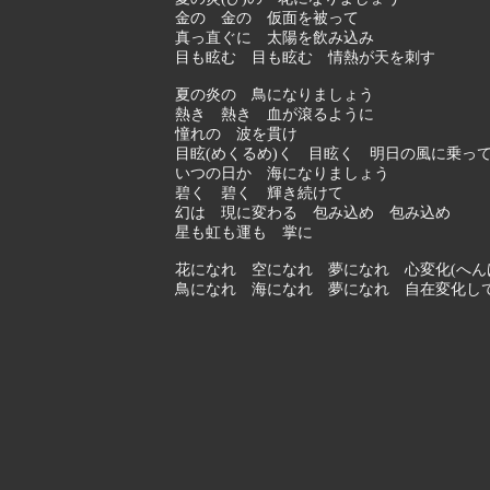
金の 金の 仮面を被って
真っ直ぐに 太陽を飲み込み
目も眩む 目も眩む 情熱が天を刺す
夏の炎の 鳥になりましょう
熱き 熱き 血が滾るように
憧れの 波を貫け
目眩(めくるめ)く 目眩く 明日の風に乗っ
いつの日か 海になりましょう
碧く 碧く 輝き続けて
幻は 現に変わる 包み込め 包み込め
星も虹も運も 掌に
花になれ 空になれ 夢になれ 心変化(へん
鳥になれ 海になれ 夢になれ 自在変化し