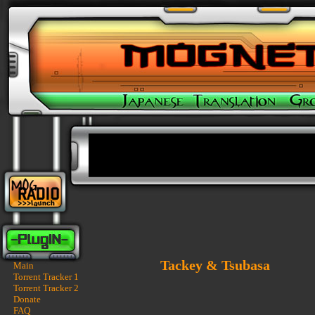
Tackey & Tsubasa
Main
Torrent Tracker 1
Torrent Tracker 2
Donate
FAQ