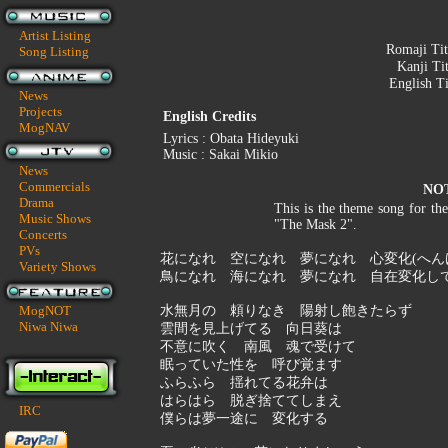
Artist Listing
Romaji Tit
Song Listing
Kanji Ti
English Ti
News
Projects
English Credits
MogNAV
Lyrics : Obata Hideyuki
Music : Sakai Mikio
News
Commercials
NO
Drama
This is the theme song for th
Music Shows
"The Mask 2".
Concerts
PVs
花になれ 空になれ 夢になれ 心変化(へん
Variety Shows
鳥になれ 海になれ 夢になれ 自在変化し
MogNOT
水無月の 頼りなき 陽射し飽きたらず
Niwa Niwa
雲間を見上げてる 向日葵は
不意に吹く 南風 魂で受けて
眠っていた性を 呼び覚ます
ふらふら 揺れてる花弁は
はらはら 脱ぎ捨ててしまえ
IRC
僕らは夢一途に 変化する