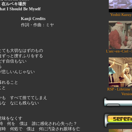
、在ルベキ場所
hat I Should Be Myself
Yoshii Kazuy
Kanji Credits
作詞・作曲：ミヤ
とても大切なはずのもの
L'arc~en~Ciel -
はずっと捜すふりをする
だす自信もない
る
が悲しいんじゃない
暮れること
こと
RSP - Lifetime
Versio
かも すべて捨ててしまえ
るな なにも残らない
意味をなくす
何時 何を 僕は 誰に感化され心失った？
何時 何処で 僕は 何に汚染され眼球を亡