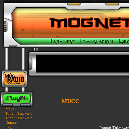
MUCC
Main
Torrent Tracker 1
Torrent Tracker 2
Donate
FAQ
Romaji Title:
war