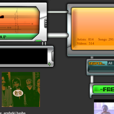
Artists: 814 Songs: 291
Videos: 514
e, arubeki basho