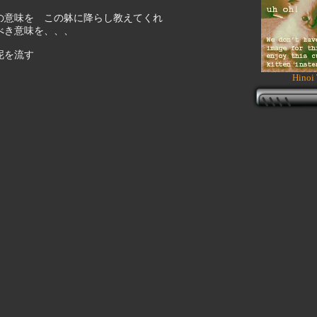
の意味を この躰に降らし教えてくれ
べき意味を、、、
泥を流す
Hinoi