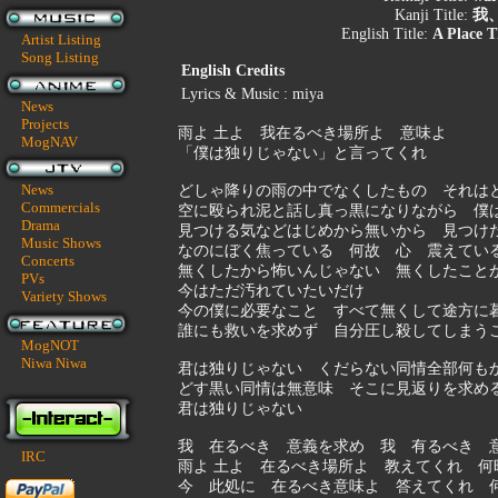
Kanji Title:
我
English Title:
A Place T
Artist Listing
Song Listing
English Credits
Lyrics & Music : miya
News
Projects
雨よ 土よ 我在るべき場所よ 意味よ
MogNAV
「僕は独りじゃない」と言ってくれ
News
どしゃ降りの雨の中でなくしたもの それは
Commercials
空に殴られ泥と話し真っ黒になりながら 僕
Drama
見つける気などはじめから無いから 見つけ
Music Shows
なのにぼく焦っている 何故 心 震えてい
Concerts
無くしたから怖いんじゃない 無くしたこと
PVs
今はただ汚れていたいだけ
Variety Shows
今の僕に必要なこと すべて無くして途方に
誰にも救いを求めず 自分圧し殺してしまう
MogNOT
Niwa Niwa
君は独りじゃない くだらない同情全部何も
どす黒い同情は無意味 そこに見返りを求め
君は独りじゃない
我 在るべき 意義を求め 我 有るべき 
IRC
雨よ 土よ 在るべき場所よ 教えてくれ 
今 此処に 在るべき意味よ 答えてくれ 