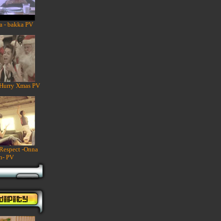
a - bakka PV
 Hurry Xmas PV
 Respect -Onna
n- PV