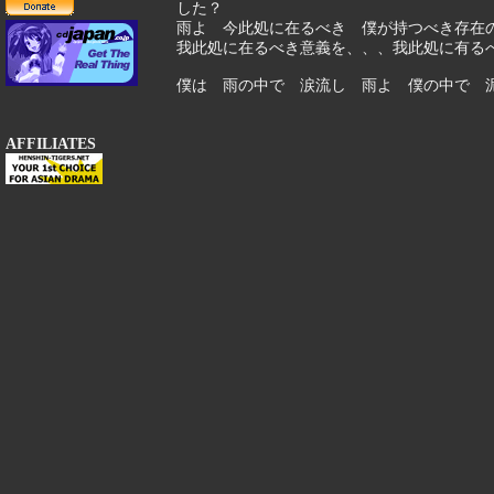
した？
雨よ 今此処に在るべき 僕が持つべき存在
我此処に在るべき意義を、、、我此処に有る
僕は 雨の中で 涙流し 雨よ 僕の中で 
AFFILIATES