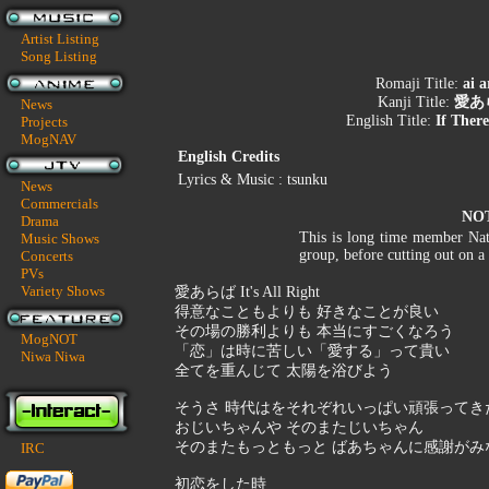
Artist Listing
Song Listing
Romaji Title:
ai a
Kanji Title:
愛あらば
News
English Title:
If There
Projects
MogNAV
English Credits
Lyrics & Music : tsunku
News
Commercials
NO
Drama
This is long time member Nat
Music Shows
group, before cutting out on a 
Concerts
PVs
Variety Shows
愛あらば It's All Right
得意なこともよりも 好きなことが良い
その場の勝利よりも 本当にすごくなろう
MogNOT
「恋」は時に苦しい「愛する」って貴い
Niwa Niwa
全てを重んじて 太陽を浴びよう
そうさ 時代はをそれぞれいっぱい頑張ってき
おじいちゃんや そのまたじいちゃん
そのまたもっともっと ばあちゃんに感謝がみ
IRC
初恋をした時