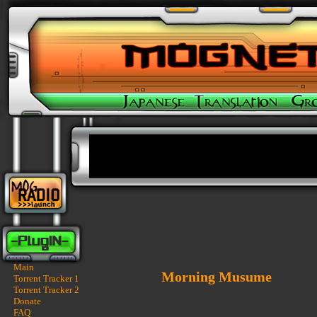
Main
Morning Musume
Torrent Tracker 1
Torrent Tracker 2
Donate
FAQ