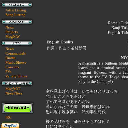
Artist Listing
Song Listing
Romaji Titl
News
Kanji Tit
Projects
English Titl
MogNAV
English Credits
作詞・作曲：谷村新司
News
Commercials
Drama
NO
Music Shows
A hyacinth is a bulbous Medi
Concerts
leaves and a terminal raceme 
PVs
fragrant flowers, with a fu
Variety Shows
theme to the TV Tokyo show
Stay in the Country!)
MogNOT
空を見上げる時は いつもひとりぼっち
Niwa Niwa
悲しいこともあるけど
すべて意味があるんだね
通いなれたこの道 幾度季節は流れ
思い返す泣き笑い 私の学生時代
IRC
桜の花びらを 踊らせるものは何？
目には見えない