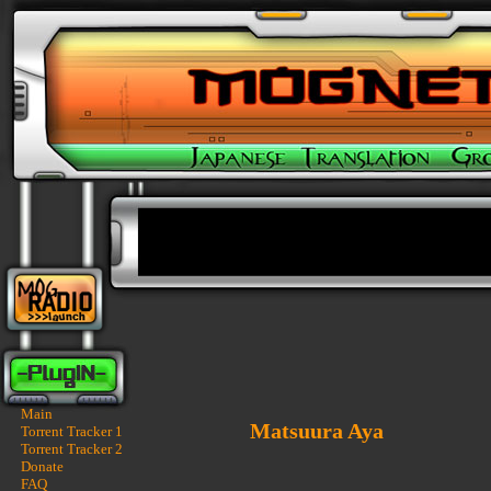
Main
Matsuura Aya
Torrent Tracker 1
Torrent Tracker 2
Donate
FAQ