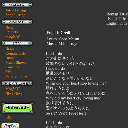
Artist Listing
Romaji Title
Song Listing
Kanji Title:
English Title
News
Projects
English Credits
MogNAV
Lyrics: Goro Matsui
Music: M.Funemyr
News
Commercials
I feel I do
Drama
この街に咲く花
Music Shows
鼓動のない かけらのようさ
Concerts
I know I do
PVs
携帯のメモリー
Variety Shows
逢いたくなる誰かがいない
When did your heart stop loving me?
壊れそうだよ
MogNOT
Niwa Niwa
息をしてる心にふれてほしいのに
Why did my heart cry loving me?
張り裂けそうに
愛がナイフのようなんだ
So はだかの True Heart
IRC
I feel I do
声を忘れた僕