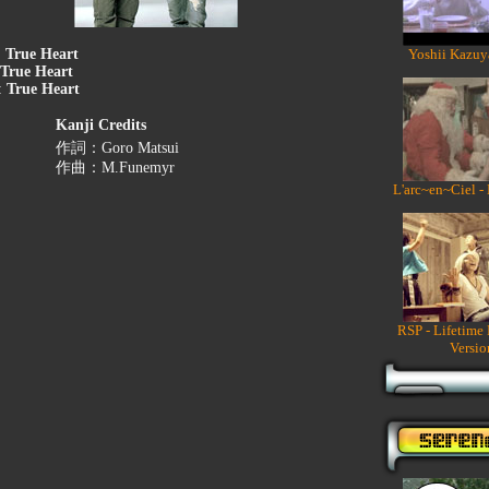
:
True Heart
Yoshii Kazuy
True Heart
:
True Heart
Kanji Credits
作詞：Goro Matsui
作曲：M.Funemyr
L'arc~en~Ciel -
RSP - Lifetime
Versio