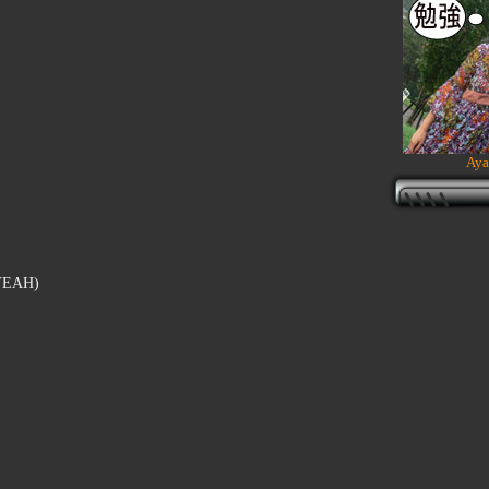
Aya
 YEAH)