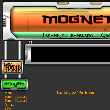
Tackey & Tsubasa
Main
Torrent Tracker 1
Torrent Tracker 2
Donate
FAQ