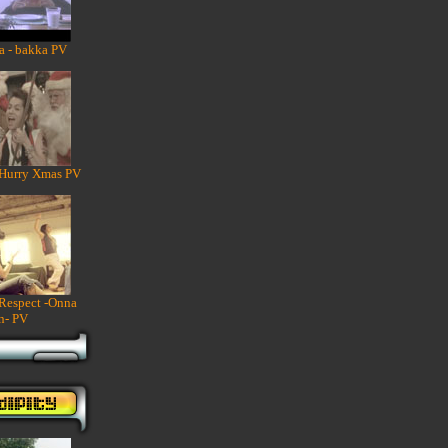
a - bakka PV
 Hurry Xmas PV
 Respect -Onna
n- PV