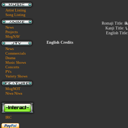
Artist Listing
Song Listing
Romaji Title:
i
News
Kanji Title:
Projects
English Title
MogNAV
English Credits
News
Commercials
Drama
Music Shows
Concerts
PVs
Variety Shows
MogNOT
Niwa Niwa
IRC