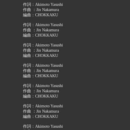
作詞：Akimoto Yasushi
作曲 ：Jin Nakamura
編曲：CHOKKAKU
作詞：Akimoto Yasushi
作曲 ：Jin Nakamura
編曲：CHOKKAKU
作詞：Akimoto Yasushi
作曲 ：Jin Nakamura
編曲：CHOKKAKU
作詞：Akimoto Yasushi
作曲 ：Jin Nakamura
編曲：CHOKKAKU
作詞：Akimoto Yasushi
作曲 ：Jin Nakamura
編曲：CHOKKAKU
作詞：Akimoto Yasushi
作曲 ：Jin Nakamura
編曲：CHOKKAKU
作詞：Akimoto Yasushi