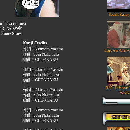
Yoshii Kazuy
kutsuka no sora
いくつかの空
:
Some Skies
Kanji Credits
作詞：Akimoto Yasushi
L'arc~en~Ciel -
作曲 ：Jin Nakamura
編曲：CHOKKAKU
作詞：Akimoto Yasushi
作曲 ：Jin Nakamura
編曲：CHOKKAKU
RSP - Lifetime
作詞：Akimoto Yasushi
Versio
作曲 ：Jin Nakamura
編曲：CHOKKAKU
作詞：Akimoto Yasushi
作曲 ：Jin Nakamura
編曲：CHOKKAKU