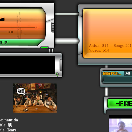
Artists: 814 Songs: 291
Videos: 514
le:
namida
itle:
涙
tle:
Tears