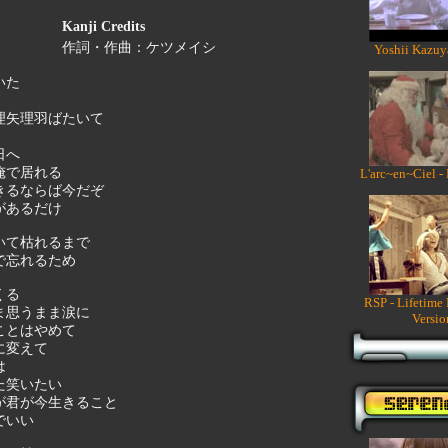
Kanji Credits
作詞・作曲：ケツメイシ
Yoshii Kazuy
いた
理矢理羽ばたいて
日へ
俺で居れる
L'arc~en~Ciel -
きるならば今だぞ
があるだけ
いて枯れるまで
で忘れるため
くる
RSP - Lifetime
ま思うまま涙に
Versio
ことはやめて
に変えて
は
た笑いたい
が君が今生きること
でいい