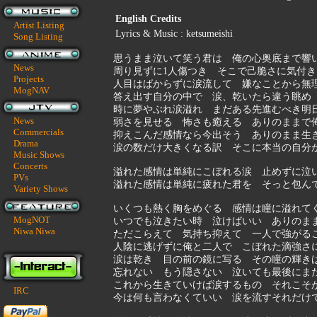
English Credits
Artist Listing
Lyrics & Music : ketsumeishi
Song Listing
思うまま泣いて笑う君は 俺の心奥底まで響
News
周り見ずに1人傷つき そこで己脆さに気付き
Projects
人目はばからずに涙流して 嫌なことから無
MogNAV
答え出す自分の中で 涙、乾いたら違う眺め
時に夢やぶれ涙溢れ まだある先進むべき明
News
弱さを見せる 怖さも癒える ありのままで
Commercials
抑えこんだ感情なら今出そう ありのまま生
Drama
涙の数だけ大きくなる訳 そこに本当の自分
Music Shows
Concerts
溢れた感情は単純にこぼれる涙 止めずに泣
PVs
溢れた感情は単純に疲れた君を そっと包ん
Variety Shows
いくつも熱く胸をめぐる 感情は瞳に溢れて
MogNOT
いつでも泣きたい時 泣けばいい ありのま
Niwa Niwa
ただこらえて 気持ち抑えて 一人で強がる
人陰に逃げずに俺と二人で こぼれた滴強さ
涙は乾き 目の前の鏡に写る その瞳の輝き
忘れない もう隠さない 泣いても最後にま
これから生きていけば涙するもの それこそ
IRC
今は何も言わなくていい 涙を流すそれだけ