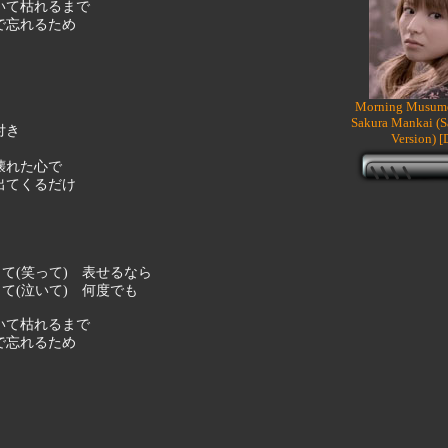
いて枯れるまで
で忘れるため
Morning Musume
Sakura Mankai (S
付き
Version) 
壊れた心で
出てくるだけ
て(笑って) 表せるなら
て(泣いて) 何度でも
いて枯れるまで
で忘れるため