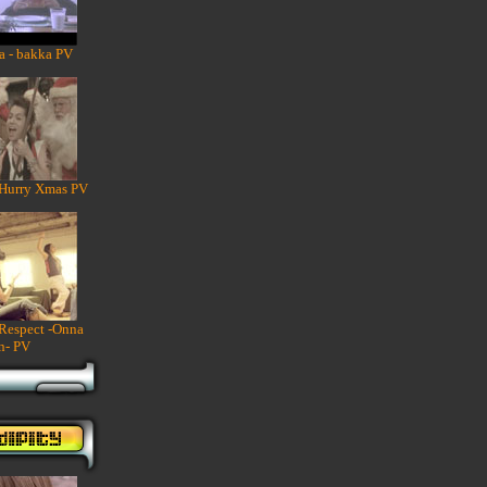
a - bakka PV
 Hurry Xmas PV
 Respect -Onna
n- PV