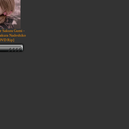
 Sakura Gumi -
akura Nadeshiko
[DVD Rip]