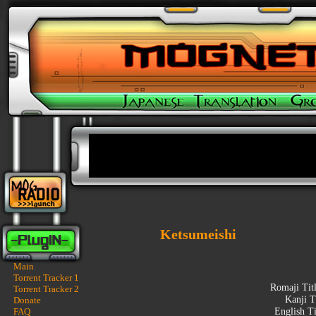
Ketsumeishi
Main
Torrent Tracker 1
Romaji Tit
Torrent Tracker 2
Kanji T
Donate
FAQ
English Ti