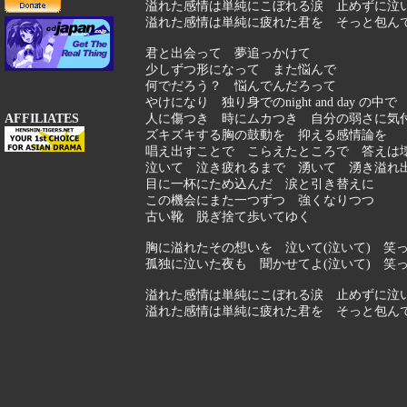
溢れた感情は単純にこぼれる涙 止めずに泣
溢れた感情は単純に疲れた君を そっと包ん
君と出会って 夢追っかけて
少しずつ形になって また悩んで
何でだろう？ 悩んでんだろって
やけになり 独り身でのnight and day の中で
AFFILIATES
人に傷つき 時にムカつき 自分の弱さに気
ズキズキする胸の鼓動を 抑える感情論を
唱え出すことで こらえたところで 答えは
泣いて 泣き疲れるまで 湧いて 湧き溢れ
目に一杯にため込んだ 涙と引き替えに
この機会にまた一つずつ 強くなりつつ
古い靴 脱ぎ捨て歩いてゆく
胸に溢れたその想いを 泣いて(泣いて) 笑っ
孤独に泣いた夜も 聞かせてよ(泣いて) 笑っ
溢れた感情は単純にこぼれる涙 止めずに泣
溢れた感情は単純に疲れた君を そっと包ん