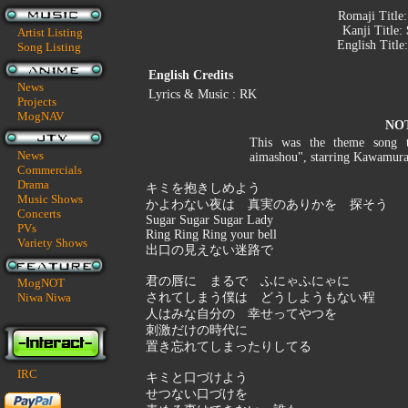
Romaji Title
Kanji Title:
Artist Listing
English Title
Song Listing
English Credits
News
Lyrics & Music : RK
Projects
MogNAV
NO
This was the theme song 
News
aimashou", starring Kawamura
Commercials
Drama
キミを抱きしめよう
Music Shows
かよわない夜は 真実のありかを 探そう
Concerts
Sugar Sugar Sugar Lady
PVs
Ring Ring Ring your bell
Variety Shows
出口の見えない迷路で
君の唇に まるで ふにゃふにゃに
MogNOT
Niwa Niwa
されてしまう僕は どうしようもない程
人はみな自分の 幸せってやつを
刺激だけの時代に
置き忘れてしまったりしてる
IRC
キミと口づけよう
せつない口づけを