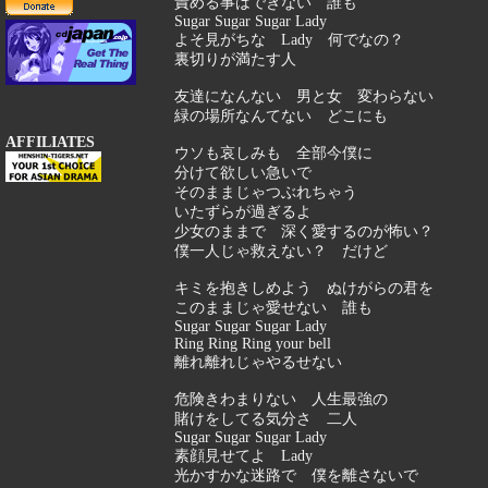
責める事はできない 誰も
Sugar Sugar Sugar Lady
よそ見がちな Lady 何でなの？
裏切りが満たす人
友達になんない 男と女 変わらない
緑の場所なんてない どこにも
AFFILIATES
ウソも哀しみも 全部今僕に
分けて欲しい急いで
そのままじゃつぶれちゃう
いたずらが過ぎるよ
少女のままで 深く愛するのが怖い？
僕一人じゃ救えない？ だけど
キミを抱きしめよう ぬけがらの君を
このままじゃ愛せない 誰も
Sugar Sugar Sugar Lady
Ring Ring Ring your bell
離れ離れじゃやるせない
危険きわまりない 人生最強の
賭けをしてる気分さ 二人
Sugar Sugar Sugar Lady
素顔見せてよ Lady
光かすかな迷路で 僕を離さないで