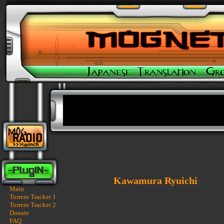
Kawamura Ryuichi
Main
Torrent Tracker 1
Torrent Tracker 2
Donate
FAQ