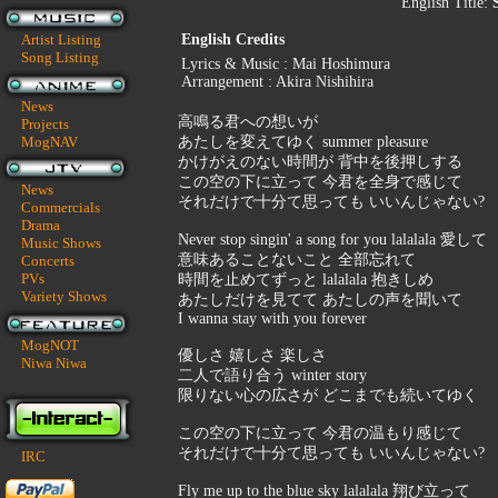
English Title:
Artist Listing
English Credits
Song Listing
Lyrics & Music : Mai Hoshimura
Arrangement : Akira Nishihira
News
高鳴る君への想いが
Projects
MogNAV
あたしを変えてゆく summer pleasure
かけがえのない時間が 背中を後押しする
この空の下に立って 今君を全身で感じて
News
それだけで十分て思っても いいんじゃない?
Commercials
Drama
Never stop singin' a song for you lalalala 愛して
Music Shows
意味あることないこと 全部忘れて
Concerts
PVs
時間を止めてずっと lalalala 抱きしめ
Variety Shows
あたしだけを見てて あたしの声を聞いて
I wanna stay with you forever
MogNOT
優しさ 嬉しさ 楽しさ
Niwa Niwa
二人で語り合う winter story
限りない心の広さが どこまでも続いてゆく
この空の下に立って 今君の温もり感じて
それだけで十分て思っても いいんじゃない?
IRC
Fly me up to the blue sky lalalala 翔び立って