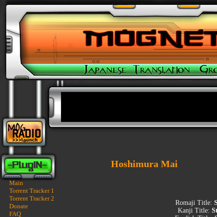
Hoshimura Mai
Main
Torrent Tracker 1
Torrent Tracker 2
Romaji Title:
Donate
Kanji Title:
S
FAQ