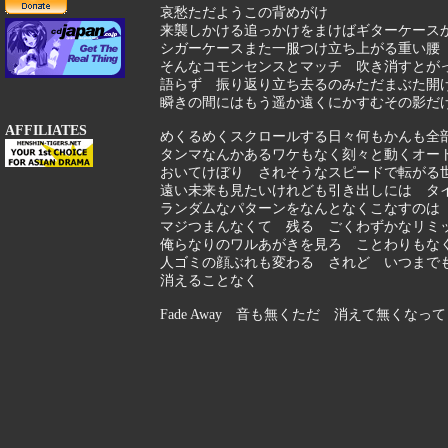
哀愁ただようこの背めがけ
来襲しかける追っかけをまけばギターケース
シガーケースまた一服つけ立ち上がる重い腰
そんなコモンセンスとマッチ 吹き消すとが
語らず 振り返り立ち去るのみただまぶた開
瞬きの間にはもう遥か遠くにかすむその影だけが
AFFILIATES
めくるめくスクロールする日々何もかんも全
タンマなんかあるワケもなく刻々と動くオー
おいてけぼり されそうなスピードで転がる
遠い未来も見たいけれども引き出しには タ
ランダムなパターンをなんとなくこなすのは
マジつまんなくて 残る ごくわずかなリミ
俺らなりのワルあがきを見ろ ことわりもな
人ゴミの顔ぶれも変わる されど いつまで
消えることなく
Fade Away 音も無くただ 消えて無くなってくだけま