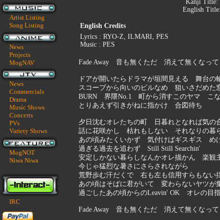
Kanji Title:
English Titl
Artist Listing
Song Listing
English Credits
Lyrics : RYO-Z, ILMARI, PES
Music : PES
News
Projects
Fade Away 音も無くただ 消えて無くなってくだけま
MogNAV
ドアが開いたらドラマが垣間見える 舞台の
News
スコープから向いのビルなめ 狙いさだめた
Commercials
BURN 界隈No.1 町から消すこのヤマ 
Drama
とりあえず引きがねに指かけ 合図待ち
Music Shows
Concerts
夕日沈むオレたちの町 日暮れとなれば気の
PVs
Variety Shows
話に花咲かし 枯れもしない それなりの暮
あの頃みたくいかず 気付けばギスギス め
過ぎる過去を追わず Still Still Searchin'
MogNOT
安定しかない暮らしなんかオレ描かん 楽観
Niwa Niwa
今じゃ猛烈な暑さにさらされながら
荒野歩む汗だくで 右も左も信用すらもない
あの頃はそばに君がいて 変わらないヤツが
過ごしたあの頃からのLeavin' OK オレの
IRC
Fade Away 音も無くただ 消えて無くなってくだけま