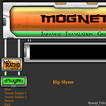
Rip Slyme
Main
Torrent Tracker 1
Torrent Tracker 2
Donate
Romaji Title
FAQ