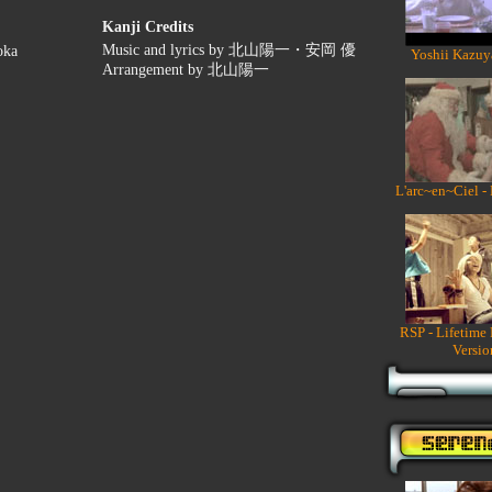
Kanji Credits
Music and lyrics by 北山陽一・安岡 優
oka
Yoshii Kazuy
Arrangement by 北山陽一
L'arc~en~Ciel -
RSP - Lifetime
Versio