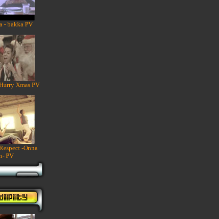
a - bakka PV
 Hurry Xmas PV
 Respect -Onna
n- PV