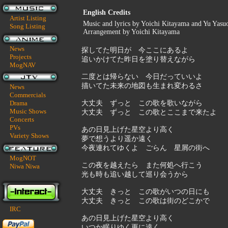
English Credits
Artist Listing
Music and lyrics by Yoichi Kitayama and Yu Yasu
Song Listing
Arrangement by Yoichi Kitayama
News
探してた明日が 今ここにあるよ
Projects
追いかけてた昨日を塗り替えながら
MogNAV
二度とは帰らない 今日だっていいよ
描いてた未来の地図も生まれ変わるさ
News
Commercials
Drama
大丈夫 ずっと この歌を歌いながら
Music Shows
大丈夫 ずっと この歌とここまで来たよ
Concerts
PVs
あの日見上げた星空より高く
Variety Shows
夢で想うより遥か遠く
今夜連れてゆくよ ごらん 星屑の街へ
MogNOT
この夜を越えたら また何処へ行こう
Niwa Niwa
光も時も追い越して巡り会うから
大丈夫 きっと この歌がいつの日にも
大丈夫 きっと この歌は街のどこかで
IRC
あの日見上げた星空より高く
いつか眠りゆく更に遠く