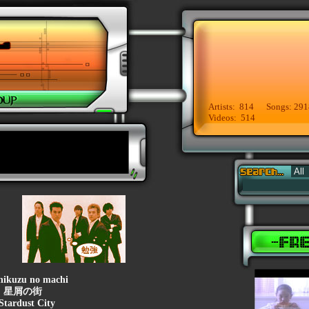
Artists: 814 Songs: 291
Videos: 514
hikuzu no machi
:
星屑の街
Stardust City