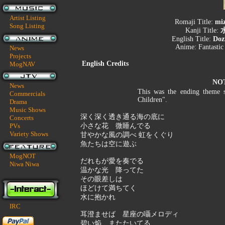
Artist Listing
Romaji Title:
mi
Song Listing
Kanji Title:
English Title:
Doz
Anime:
Fantasti
News
Projects
English Credits
MogNAV
NO
News
This was the ending theme s
Commercials
Children".
Drama
Music Shows
深く深く透き通る海の底に
Concerts
PVs
小さな花 微睡んでる
Variety Shows
甘やかな風の調べ 虹をくぐり
魚たちは空に遊ぶ
MogNOT
だれもが愛を奏でる
Niwa Niwa
温かな光 降ってた
その眼差しは
ほどけて満ちてく
水に抱かれ
IRC
耳澄ませば 星座の囁メロディ
碧い焔 またたいてる