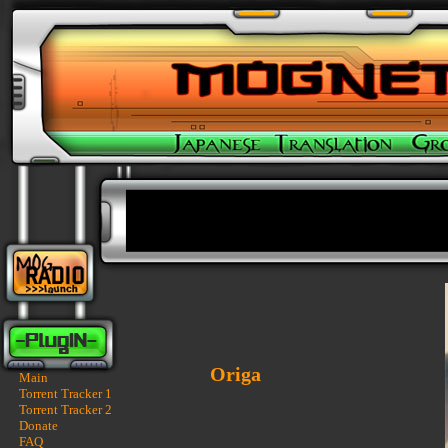
Origa
Main
Torrent Tracker 1
Torrent Tracker 2
Donate
FAQ