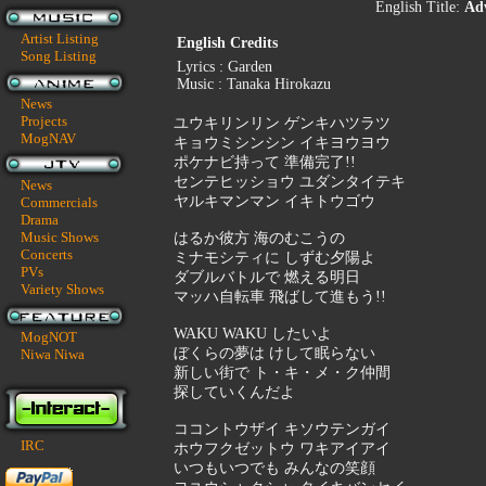
English Title:
Ad
Artist Listing
English Credits
Song Listing
Lyrics : Garden
Music : Tanaka Hirokazu
News
Projects
ユウキリンリン ゲンキハツラツ
MogNAV
キョウミシンシン イキヨウヨウ
ポケナビ持って 準備完了!!
センテヒッショウ ユダンタイテキ
News
ヤルキマンマン イキトウゴウ
Commercials
Drama
Music Shows
はるか彼方 海のむこうの
Concerts
ミナモシティに しずむ夕陽よ
PVs
ダブルバトルで 燃える明日
Variety Shows
マッハ自転車 飛ばして進もう!!
WAKU WAKU したいよ
MogNOT
ぼくらの夢は けして眠らない
Niwa Niwa
新しい街で ト・キ・メ・ク仲間
探していくんだよ
ココントウザイ キソウテンガイ
IRC
ホウフクゼットウ ワキアイアイ
いつもいつでも みんなの笑顔