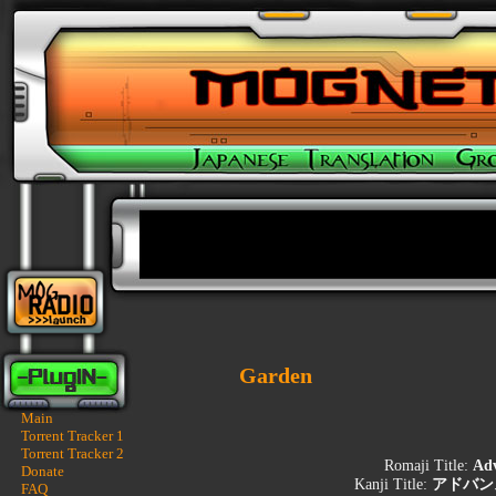
Garden
Main
Torrent Tracker 1
Torrent Tracker 2
Romaji Title:
Adv
Donate
Kanji Title:
アドバン
FAQ