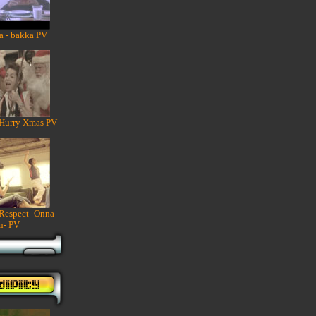
a - bakka PV
 Hurry Xmas PV
 Respect -Onna
n- PV