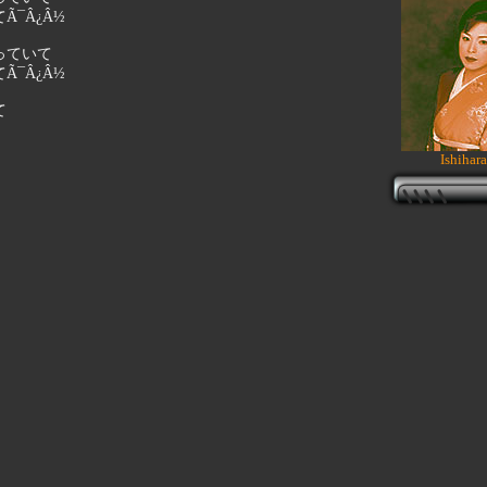
¯Â¿Â½
っていて
¯Â¿Â½
て
Ishihar