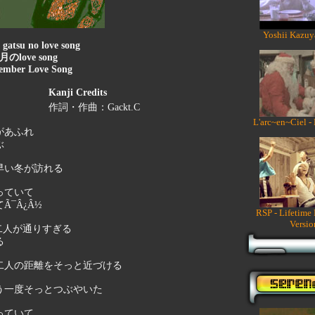
Yoshii Kazuy
 gatsu no love song
月のlove song
ember Love Song
Kanji Credits
作詞・作曲：Gackt.C
L'arc~en~Ciel -
があふれ
ぶ
早い冬が訪れる
っていて
¯Â¿Â½
RSP - Lifetime
Versio
う二人が通りすぎる
る
二人の距離をそっと近づける
う一度そっとつぶやいた
っていて