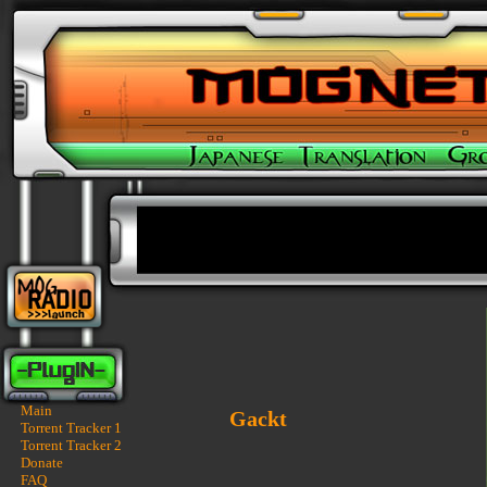
Main
Gackt
Torrent Tracker 1
Torrent Tracker 2
Donate
FAQ