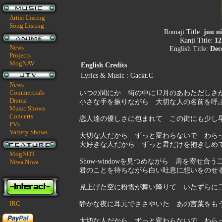
Artist Listing
Song Listing
Romaji Title:
juu ni
Kanji Title:
12
News
English Title:
Dec
Projects
MogNAV
English Credits
Lyrics & Music : Gackt.C
News
Commercials
いつの間にか 街の中に12月のあわただしさ
Drama
小さな手を振りながら 大切な人の名前を呼
Music Shows
Concerts
恋人達の優しさに包まれて この街にも少し
PVs
Variety Shows
大切な人だから ずっと変わらないで わら
大好きな人だから ずっと君だけを抱きしめてÃ
MogNOT
Show-windowを見つめながら 肩を寄せ合
Niwa Niwa
君のことを待ちながら白い吐息に想いをのせ
見上げた空に粉雪が舞い降りて いたずらに
IRC
静かな夜に耳元でささやいた あの言葉をも
大切な人だから ずっと変わらないで わら