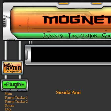
Suzuki Ami
Main
Torrent Tracker 1
Torrent Tracker 2
Donate
FAQ