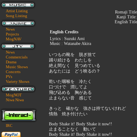
Artist Listing
Romaji Titl
Song Listing
Kanji Title
English Titl
News
English Credits
Projects
Lyrics : Suzuki Ami
MogNAV
Music : Watanabe Akira
News
いつもの靴を 脱ぎ捨て
Commercials
踊り続ける わたしを
Drama
絶え間なく 見つめている
Music Shows
あなたには どう映るの？
Concerts
PVs
Variety Shows
乾いた咽喉を 冷たく
口づけで 潤してよ
飛び込める 胸がある
MogNOT
止まらない音 感じて
Niwa Niwa
きっと 確かな 強さは持てないけれど
情熱 焼き付けたい
Body Shake it! Body Shake it now!!
IRC
止まることなく 動いて
Body Shake it! Body Shake it now!!