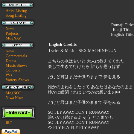
Artist Listing
Song Listing
Romaji Title
News
Kanji Title:
Projects
English Title
MogNAV
English Credits
Lyrics & Music : SEX MACHINEGUN
News
Commercials
Drama
こちらの水は甘いと 大人は教えてくれた
Music Shows
楽して生きて行けたら 誰もが思うはず
Concerts
PVs
だけど君はまだ子供のままで 夢を見る
Variety Shows
誰かのまねをしたって あなたはあなたのまま
静かに瞳閉じれば いつかの想い出の中
MogNOT
Niwa Niwa
だけど君はまだ子供のままで 夢をみる
SO FLY AWAY DON'T RUNAWAY
追いかけ続けるよ そう どこまでも
SO FLY AWAY DON'T RUNAWAY
IRC
今 FLY FLY FLY FLY AWAY