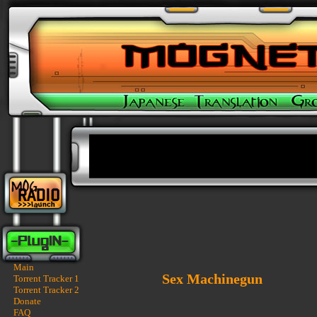
Main
Sex Machinegun
Torrent Tracker 1
Torrent Tracker 2
Donate
FAQ