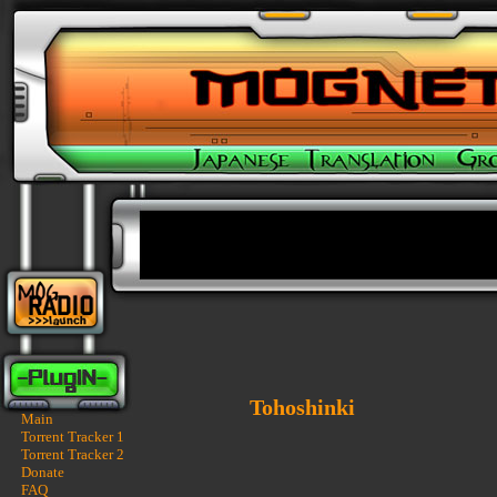
Tohoshinki
Main
Torrent Tracker 1
Torrent Tracker 2
Donate
FAQ