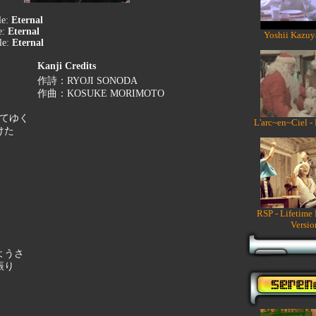
le:
Eternal
e:
Eternal
Yoshii Kazuy
le:
Eternal
Kanji Credits
作詩：RYOJI SONODA
作曲：KOSUKE MORIMOTO
れてゆく
L'arc~en~Ciel -
けた
RSP - Lifetime
Versio
ようさ
振り