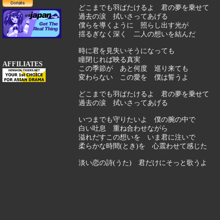
どこまでも羽ばたけるよ 君の夢を乗せて
過去の涙 拭いさってあげる
僕らを導くように 照らし出す光が
揺るぎなく深く 二人の想いを結んだ
時に君を見失いそうになっても
瞳閉じれば映る真実
AFFILIATES
この季節が あと何度 巡り来ても
変わらない この愛を 僕は誓うよ
どこまでも羽ばたけるよ 君の夢を乗せて
過去の涙 拭いさってあげる
いつまでも守りたいよ 僕の腕の中で
白い吐息 重ね合わせながら
溢れだすこの想いを いま君に注いで
柔らかな時間(とき)を 心震わせて感じた
淡い恋の詩(うた) 君だけにそっと歌うよ