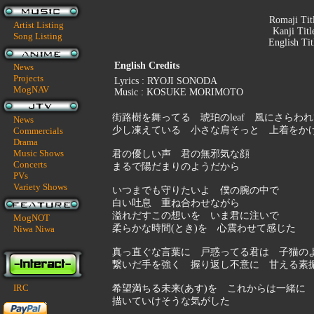
Romaji Tit
Artist Listing
Kanji Titl
Song Listing
English Tit
English Credits
News
Projects
Lyrics : RYOJI SONODA
MogNAV
Music : KOSUKE MORIMOTO
街路樹を舞ってる 琥珀のleaf 風にさらわ
News
少し凍えている 小さな肩そっと 上着をか
Commercials
Drama
Music Shows
君の優しい声 君の無邪気な顔
Concerts
まるで陽だまりのようだから
PVs
Variety Shows
いつまでも守りたいよ 僕の腕の中で
白い吐息 重ね合わせながら
溢れだすこの想いを いま君に注いで
MogNOT
柔らかな時間(とき)を 心震わせて感じた
Niwa Niwa
真っ直ぐな言葉に 戸惑ってる君は 子猫の
繋いだ手を強く 握り返し不意に 甘える素
IRC
希望満ちる未来(あす)を これからは一緒に
描いていけそうな気がした