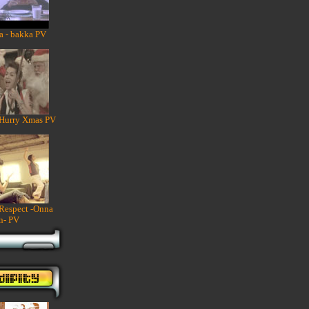
a - bakka PV
 Hurry Xmas PV
 Respect -Onna
n- PV