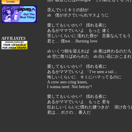
歪んでいくキミの顔が
ah 僕がボクでいられマスように
愛してもいいかい? 揺れる夜に
あるがママでいいよ もっと 速く
苦しいくらいに 濡れた唇が 言葉なんてもう
AFFILIATES
君と… 僕not… Burning love
ah いくつ朝を迎えれば ah 夜は終わるのだ
ah 空に散りばめられた ah 白い花にかこま
愛してもいいかい? 揺れる夜に
あるがママでいいよ 「I've seen a tail.」
悔しいくらいに キミにハマってるのに
A crew sees cring knees,
I wanna need. Not betray!!
愛してもいいかい? 揺れる夜に
あるがママでいいよ もっと 君を
狂おしいくらいに慣れた腰つきが 溶け合う
君は… ボクの… 番人だ