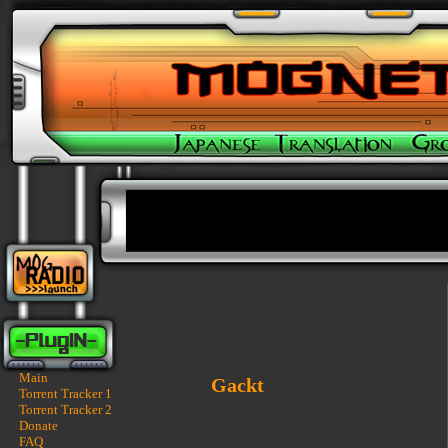
Main
Gackt
Torrent Tracker 1
Torrent Tracker 2
Donate
FAQ