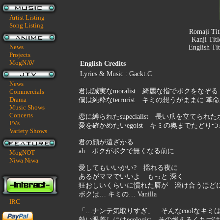
Artist Listing
Song Listing
Romaji Tit
Kanji Titl
News
English Tit
Projects
MogNAV
English Credits
Lyrics & Music : Gackt.C
News
君は誠実なmoralist 綺麗な指でボクをなぞる
Commercials
Drama
僕は純粋なterrorist キミの想うがままに 革
Music Shows
Concerts
恋に縛られたsupecialist 長い爪を立てられ
PVs
愛を確かめたいegoist キミの奥までたどり
Variety Shows
君の顔が遠ざかる
ah ボクがボクで無くなる前に
MogNOT
Niwa Niwa
愛してもいいかい? 揺れる夜に
あるがママでいいよ もっと 深く
狂おしいくらいに慣れた唇が 溶け合うほど
ボクは… キミの… Vanilla
IRC
「…ナンテ気取りすぎ」 そんなcoolなキミはpla
熱い眼差しにはecologist その燃えるくち