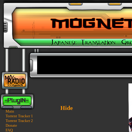
Hide
Main
Torrent Tracker 1
Torrent Tracker 2
Donate
FAQ