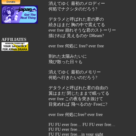
消えてゆく 最初のメロディー
何処でナクシタのだろう?
デタラメと呼ばれた君の夢の
続きはまだ 胸の中で震えてる
ever free 崩れそうな君のストーリー
描ければ 見えるのか DReam?
AFFILIATES
ever free 何処に free? ever free
割れた太陽みたいに
飛び散った日々も
消えてゆく 最初のメモリー
何処へ行きたいのだろう?
デタラメと呼ばれた君の自由の
翼はまだ 閉じたままで眠ってる
ever free この夜を突き抜けて
目覚めれば 飛べるのか Freeに?
ever free 何処にfree? ever free
FU FU ever free… FU FU ever free…
FU FU ever free…
FU FU ever free…in your sight