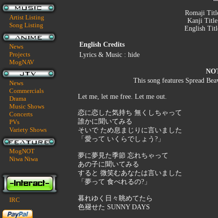
Romaji Titl
Artist Listing
Kanji Titl
Song Listing
English Tit
English Credits
News
Projects
Lyrics & Music : hide
MogNAV
NO
This song features Spread Beav
News
Commercials
Let me, let me free. Let me out.
Drama
Music Shows
恋に恋した気持ち 無くしちゃって
Concerts
誰かに聞いてみる
PVs
Variety Shows
そいで ため息まじりに言いました
「愛って いくらでしょう?」
MogNOT
夢に夢見た季節 忘れちゃって
Niwa Niwa
あの子に聞いてみる
すると 微笑むあなたは言いました
「夢って 食べれるの?」
暮れゆく日々眺めてたら
IRC
色褪せた SUNNY DAYS