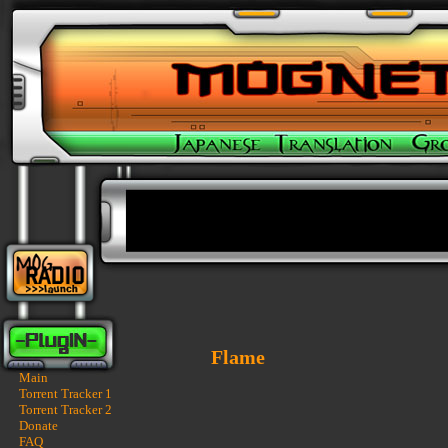
Flame
Main
Torrent Tracker 1
Torrent Tracker 2
Donate
FAQ