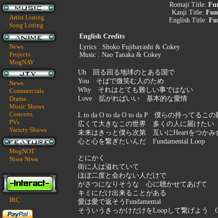
Romaji Title:
Fu
Kanji Title:
Fun
Artist Listing
English Title:
Fu
Song Listing
English Credits
News
Lyrics : Shoko Fujibayashi & Cokey
Projects
Music : Nao Tanaka & Cokey
MogNAV
Uh 回る回る地球のとある国で
You そばで微笑む人のため
News
Why それはとても難しい事ではない
Commercials
Drama
Love 拡がればいい 基本的な愛情
Music Shows
Concerts
L to da O to da O to da P 僕らの持ってるこ
PVs
広くて大きなこの世界 多くの人に届けたい
Variety Shows
未来はきっと僕ら次第 互いにHeartをつかみ
心と心を繋ぎたいんだ Fundamental Loop
MogNOT
とにかく
Niwa Niwa
街に人は溢れていて
ほぼ二度と会わない人だけで
がさつになりそうな 心に聴かせてあげて
キミにだけ出来ることがある
IRC
愛は愛で返そうFundamental
そういうきっかけだけをLoopして繋げよう One