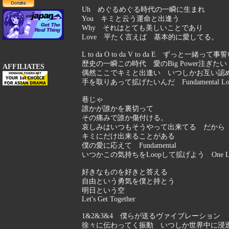
Uh めぐるめぐる時代の一瞬に生まれ
You キミと云う運命と出逢う
Why それはとても美しいことであり
Love 平たく言えば 基本的に愛してる。
L to da O to da V to da E ずっと一緒って事
歴史の一瞬この時代 愛のBig Power注ぎたい
AFFILIATES
偶然ここでキミと出逢い いつしかお互い認
手を取りあって拡げたいんだ Fundamental Lo
巷じゃ
誰かが誰かを裏切って
その痛みで誰か傷付ける。
哀しみはいつもそうやって出来てる だから
キミにだけ出来ることがある
僕の愛に応えて Fundamental
いつかこの気持ちをLoopして拡げよう One Lo
好きなものを好きと答える
自由という勇気を僕と持とう
明日という空
Let's Get Together
1&2&3&4 僕らが送るヴァイブレーション
徐々に伝わってく振動 いつしか世界中に浸