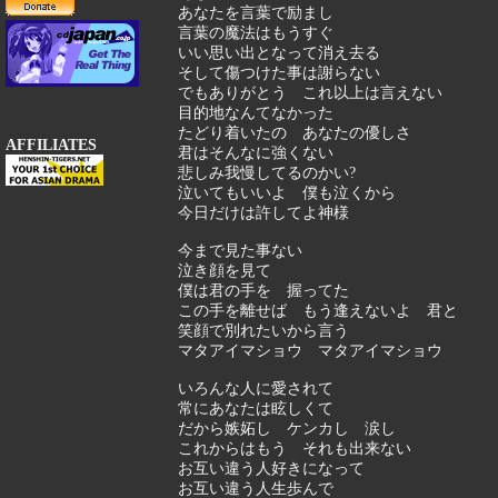
あなたを言葉で励まし
言葉の魔法はもうすぐ
いい思い出となって消え去る
そして傷つけた事は謝らない
でもありがとう これ以上は言えない
目的地なんてなかった
たどり着いたの あなたの優しさ
AFFILIATES
君はそんなに強くない
悲しみ我慢してるのかい?
泣いてもいいよ 僕も泣くから
今日だけは許してよ神様
今まで見た事ない
泣き顔を見て
僕は君の手を 握ってた
この手を離せば もう逢えないよ 君と
笑顔で別れたいから言う
マタアイマショウ マタアイマショウ
いろんな人に愛されて
常にあなたは眩しくて
だから嫉妬し ケンカし 涙し
これからはもう それも出来ない
お互い違う人好きになって
お互い違う人生歩んで