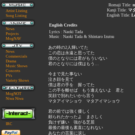
Romaji Title:
m
Kanji Title:
マ
Artist Listing
English Title:
L
Song Listing
English Credits
News
Lyrics : Naoki Tada
Projects
Music : Naoki Tada & Shintaro Izutsu
MogNAV
あの時の2人輝いてた
News
この恋は永遠と思ってた
Commercials
僕のとなりには君がもういない
Drama
君のとなりには僕はもう…
Music Shows
Concerts
今まで見た事ない
PVs
泣き顔を見て
Variety Shows
僕は君の手を 握ってた
この手を離せば もう逢えないよ 君と
MogNOT
笑顔で別れたいから言う
Niwa Niwa
マタアイマショウ マタアイマショウ
君の前では強く優しく
頼られたかったよ まさしく
負けず嫌い 強がる芝居
IRC
最後の最後も素直になれない
あなたの言葉に涙し