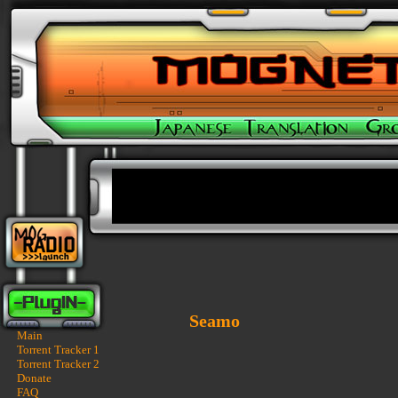
Seamo
Main
Torrent Tracker 1
Torrent Tracker 2
Donate
FAQ