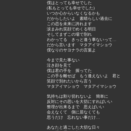
僕はとっても幸せでした
(私もとっても幸せでした)
いつか心からいなくなるかも
だからしたいよ 素晴らしい過去に
この恋を未来に誇れます
涙まみれ笑顔でめくる明日
そしてまずこの場で別れ
わかってる きっと逢う事ないって…
だから言います マタアイマショウ
僕なりのサヨナラの言葉よ
今まで見た事ない
泣き顔を見て
僕は君の手を 握ってた
この手を離せば もう逢えないよ 君と
笑顔で別れたいから言う
マタアイマショウ マタアイマショウ
気持ちは割り切れないよ 簡単に
反対にその思いを大切にすればいい
整理が出来るまで 思えばいい
会えなくて 側に居なくても
思うだけ 忘れない事だけ…
あなたと過ごした大切な日々