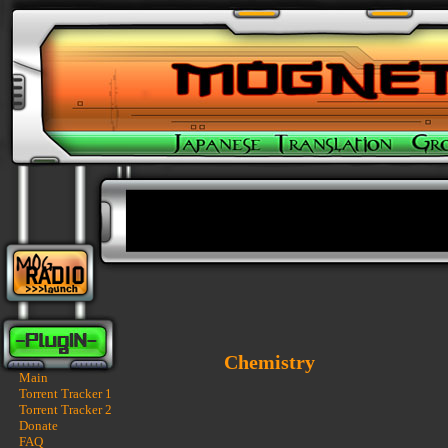
Chemistry
Main
Torrent Tracker 1
Torrent Tracker 2
Donate
FAQ