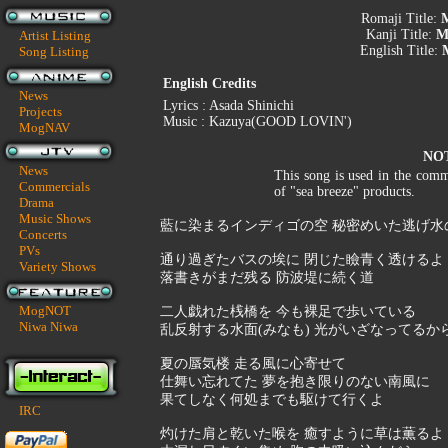
Romaji Title:
M
Kanji Title:
M
Artist Listing
English Title:
M
Song Listing
English Credits
News
Lyrics : Asada Shinichi
Projects
Music : Kazuya(GOOD LOVIN')
MogNAV
NO
News
This song is used in the comm
Commercials
of "sea breeze" products.
Drama
Music Shows
藍に染まるインディゴの空 秘密めいた逃げ水
Concerts
PVs
通り過ぎたバスの埃に 閉じた瞼青く透けるよ
Variety Shows
落書きがまだ残る 防波堤に続く道
MogNOT
二人戯れた桟橋を 今も裸足で歩いている
Niwa Niwa
乱反射する水面(みなも) 光がいざなってるか
夏の蜃気楼 走る風に心寄せて
仕舞い忘れてた 夢を抱き限りのない南風に
果てしなく何処までも駆けて行くよ
IRC
灼けた肩と乾いた喉を 癒すように草は薫るよ