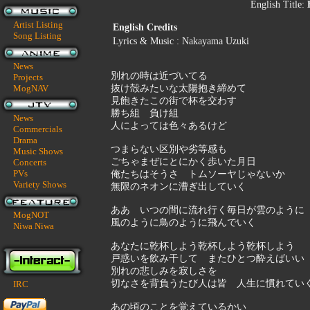
English Title:
Artist Listing
English Credits
Song Listing
Lyrics & Music : Nakayama Uzuki
News
別れの時は近づいてる
Projects
MogNAV
抜け殻みたいな太陽抱き締めて
見飽きたこの街で杯を交わす
勝ち組 負け組
News
人によっては色々あるけど
Commercials
Drama
つまらない区別や劣等感も
Music Shows
ごちゃまぜにとにかく歩いた月日
Concerts
PVs
俺たちはそうさ トムソーヤじゃないか
Variety Shows
無限のネオンに漕ぎ出していく
ああ いつの間に流れ行く毎日が雲のように
MogNOT
風のように鳥のように飛んでいく
Niwa Niwa
あなたに乾杯しよう乾杯しよう乾杯しよう
戸惑いを飲み干して またひとつ酔えばいい
別れの悲しみを寂しさを
切なさを背負うたび人は皆 人生に慣れてい
IRC
あの頃のことを覚えているかい