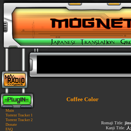
Coffee Color
Main
Torrent Tracker 1
Torrent Tracker 2
Romaji Title:
jin
Donate
Kanji Title:
人
FAQ