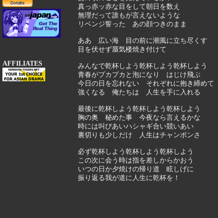
真っ赤ッ赤な目をして朝日を数え
無理だって誰もが言えないような
リベンジ誓った あの顔つきのまま
ああ 広い海 目の前に潮風に立ち尽くす
目を伏せず蜃気楼焼き付けて
AFFILIATES
みんなで乾杯しよう乾杯しよう乾杯しよう
青春がプカプカと泡になり はじけ飛ぶ
今日の日を忘れない それぞれに抱き締めて
強くなる 俺たちは 人生を手に入れる
最後に乾杯しよう乾杯しよう乾杯しよう
胸の奥 秘めた事 今夜なら言えるかな
時には叫びあいハシャギ合い競いあい
裏切りも少しだけ 人生はチャンポンさ
必ず乾杯しよう乾杯しよう乾杯しよう
この次に会う時は指を差しからかおう
いつの日か夕焼けの帰り道 眩しげに
振り返る我が道に人生に乾杯を！