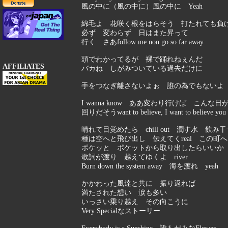
風の中に（風の中に）風の中に Yeah
綿毛よ 花咲く根をはらそう 打たれても負
必ず 変わらず 日はまた昇って
行く さあfollow me non go so far away
頭でわかってるが 裸で踊れねぇんだ
AFFILIATES
バカね しがみついている過去だけに
手をつなぎ離さないよぉ 誰の為でもないよ
I wanna know ああ変わり行けば こんな日
回りだそうwant to believe, I want to believe you
晴れて目覚めたら chill out 潤す水 飲み干す 
種は空へと飛び出し 伝えてくreal この町へ de
ポケッと ポケットから取り出したらいいか
歌詞が渡り 越えてゆくよ river
Burn down the system away 海を渡れ yeah
かかわった風達と共に 振り返れば
満たされた想い 涙も多い
いっさい乗り越え その向こうに
Very Specialなストーリー