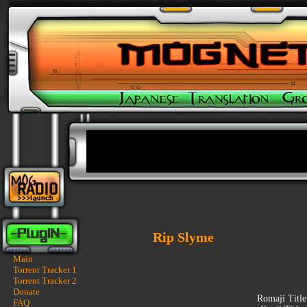
Rip Slyme
Main
Torrent Tracker 1
Torrent Tracker 2
Donate
Romaji Titl
FAQ