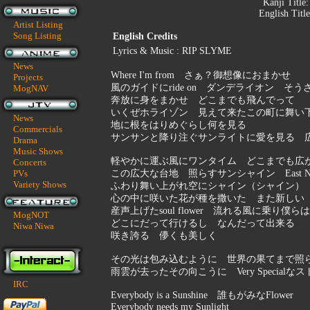
Kanji Title
English Titl
Artist Listing
Song Listing
English Credits
Lyrics & Music : RIP SLYME
News
Where I'm from さぁ？御想像におまかせ
Projects
風のガイドにride on ダンデライオン そう
MogNAV
奔放に身をまかせ どこまでも飛んでって
いくぜホライゾン 見えて来たこの町に舞い
News
地に根をはりめぐらし何を見る
Commercials
サンサンと降り注ぐサンライトに愛を見る 
Drama
Music Shows
軽やかに運ぶ風にワンタイム どこまでも広
Concerts
PVs
この広大な台地 照らすサンシャイン East North 
Variety Shows
ふわり舞い上がれ空にシャイン（シャイン）
心の中に咲いた花が種を撒いた また新しい
産声上げたsoul flower 流れる風に乗り僕らは
MogNOT
どこにだって行けるし なんだって出来る
Niwa Niwa
咲き誇る 儚くも美しく
その光は包み込むように 世界の果てまで照
雨雲が去ったその向こうに Very Specialな
IRC
Everybody is a Sunshine 誰もがみなFlower
Everybody needs my Sunlight